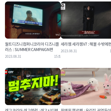
월트디즈니컴퍼니코리아 디즈니플
세라젬 세라젬V7 : 해볼 수밖에
러스 : SUMMER CAMPAIGN편
2023.08.31
2023.08.31
15초
레고코리아 레고블럭 : 레고시티편
원앤원 헬로펫 : 우리집 귀염둥