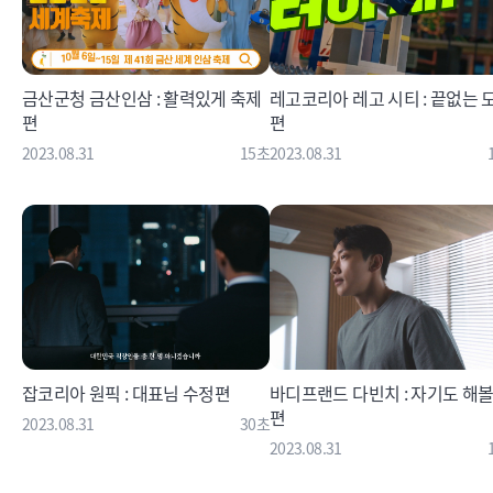
금산군청 금산인삼 : 활력있게 축제
레고코리아 레고 시티 : 끝없는 
편
편
2023.08.31
15초
2023.08.31
잡코리아 원픽 : 대표님 수정편
바디프랜드 다빈치 : 자기도 해
편
2023.08.31
30초
2023.08.31