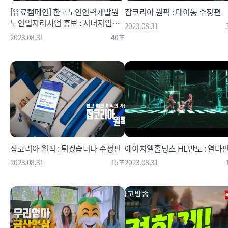
[유료캠페인] 한국노인인력개발원
잡코리아 원픽 : 대이동 수정편
노인일자리사업 홍보 : 시너지입니
2023.08.31
다편
2023.08.31
40초
잡코리아 원픽 : 튀겠습니다 수정편
에이치엘홀딩스 HL만도 : 열다
2023.08.31
15초
2023.08.31