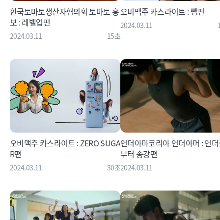
한국토마토생산자협의회 토마토 홍
오비맥주 카스라이트 : 뺌편
보 : 레벨업편
2024.03.11
2024.03.11
15초
오비맥주 카스라이트 : ZERO SUGA
언더아마코리아 언더아머 : 언더
R편
부터 송강편
2024.03.11
30초
2024.03.11