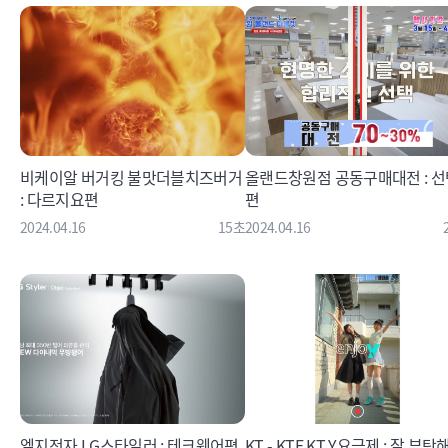
비케이알 버거킹 불맛더블치즈버거
올랜드창원점 공동구매대전 : 선
: 다르지요편
편
2024.04.16
15초
2024.04.16
엘지전자 LG스타일러 : 테크웨어편
KT - KTF KT Y요금제 : 잘 부탁