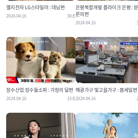
엘지전자 LG스타일러 : 데님편
은평복합개발 플라이크 은평 : 
문의편
2024.04.16
30초
2024.04.16
장수산업 장수돌소파 : 가정의 달편
해광가구 빛고을가구 : 봄세일편
2024.04.16
15초
2024.04.16