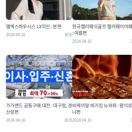
엘엑스하우시스 LX지인 : 본편
한국캘러웨이골프 캘러웨이어
: 여름편
2024.04.16
30초
2024.04.16
가가랜드 공동구매 대전 : 대구점, 경
비케이알 버거킹 뉴와퍼 : 왕이
산점편
나편
2024.04.16
20초
2024.04.16