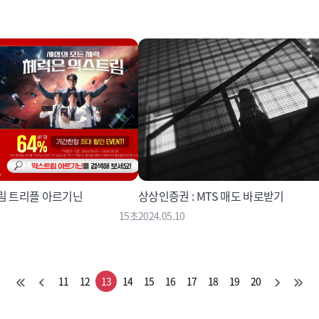
트림 트리플 아르기닌
상상인증권 : MTS 매도 바로받기
15초
2024.05.10
11
12
13
14
15
16
17
18
19
20