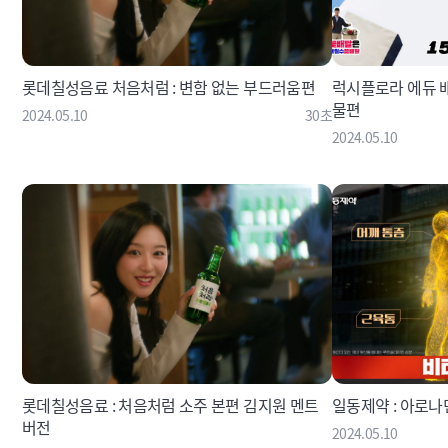
롯데칠성음료 처음처럼 : 변함 없는 부드러움편
럭시플로라 에듀 
물편
2024.05.10
30초
2024.05.10
롯데칠성음료 : 처음처럼 소주 본편 김지원 멘트
일동제약 : 아로
버전
2024.05.10