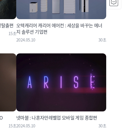
성탈출편
오텍캐리어 캐리어 에어컨 : 세상을 바꾸는 에너
지 솔루션 기업편
15초
2024.05.10
30초
O
넷마블 : 나혼자만레벨업 모바일 게임 종합편
15초
2024.05.10
30초