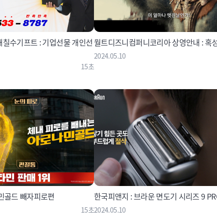
배칠수기프트 : 기업선물 개인선
월트디즈니컴퍼니코리아 상영안내 : 혹
2024.05.10
15초
나민골드 빼자피로편
한국피앤지 : 브라운 면도기 시리즈 9 PR
15초
2024.05.10