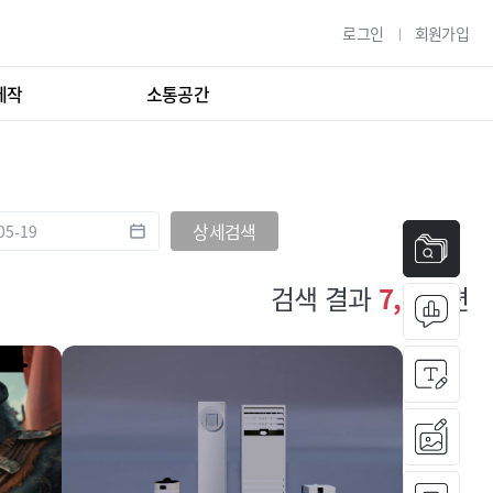
로그인
회원가입
제작
소통공간
상세검색
검색 결과
7,941
편