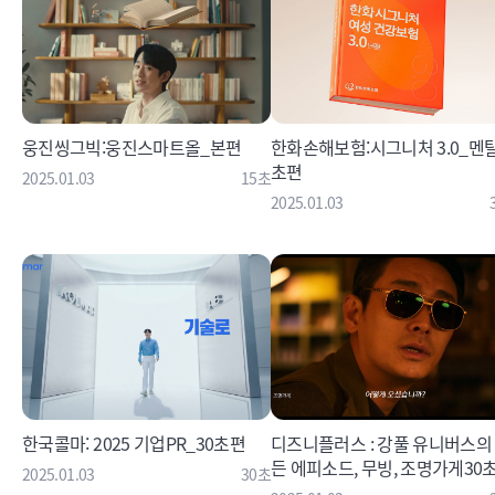
웅진씽그빅:웅진스마트올_본편
한화손해보험:시그니처 3.0_멘탈
초편
2025.01.03
15초
2025.01.03
한국콜마: 2025 기업PR_30초편
디즈니플러스 : 강풀 유니버스의
든 에피소드, 무빙, 조명가게30
2025.01.03
30초