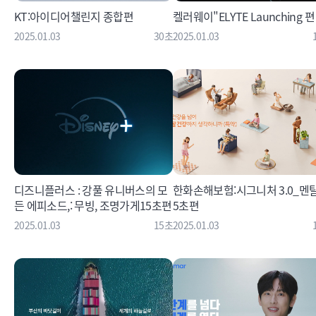
KT:아이디어챌린지 종합편
켈러웨이"ELYTE Launching 편
2025.01.03
30초
2025.01.03
디즈니플러스 : 강풀 유니버스의 모
한화손해보험:시그니처 3.0_멘탈
든 에피소드,: 무빙, 조명가게15초편
5초편
2025.01.03
15초
2025.01.03