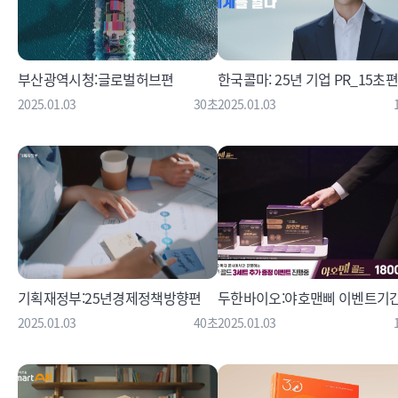
부산광역시청:글로벌허브편
한국콜마: 25년 기업 PR_15초
2025.01.03
30초
2025.01.03
기획재정부:25년경제정책방향편
두한바이오:야호맨삐 이벤트기
2025.01.03
40초
2025.01.03