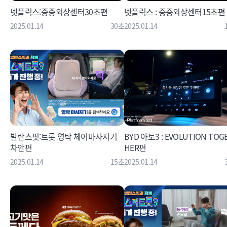
넷플릭스:중증외상센터30초편
넷플릭스 : 중증외상센터15초편
2025.01.14
30초
2025.01.14
발란스핏:트롯 영탁 체어마사지기
BYD 아토3 : EVOLUTION TOG
차안편
HER편
2025.01.14
15초
2025.01.14