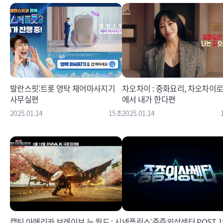
발란스핏:트롯 영탁 체어마사지기
차오차이 : 중화요리, 차오차이로
사무실편
에서 내가 한다편
2025.01.14
15초
2025.01.14
캡틴 아메리카 브레이브 뉴 월드 : 시
넷플릭스:중증외상센터 POST 1