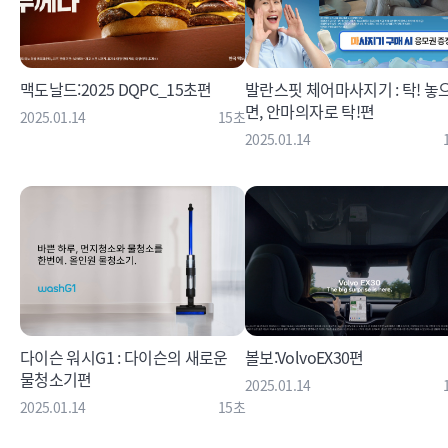
맥도날드:2025 DQPC_15초편
발란스핏 체어마사지기 : 탁! 놓
면, 안마의자로 탁!편
2025.01.14
15초
2025.01.14
다이슨 워시G1 : 다이슨의 새로운
볼보:VolvoEX30편
물청소기편
2025.01.14
2025.01.14
15초