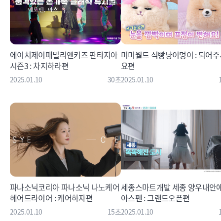
에이치제이패밀리앤키즈 판타지아
미미월드 식빵냥이멍이 : 되어주
시즌3 : 차지하라편
요편
2025.01.10
30초
2025.01.10
파나소닉코리아 파나소닉 나노케어
세종스마트개발 세종 양우내안
헤어드라이어 : 케어하자편
아스펜 : 그랜드오픈편
2025.01.10
15초
2025.01.10