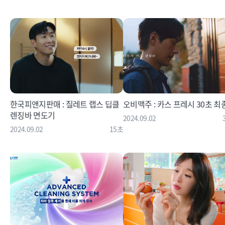
한국피앤지판매 : 질레트 랩스 딥클
오비맥주 : 카스 프레시 30초 최
렌징바 면도기
2024.09.02
2024.09.02
15초