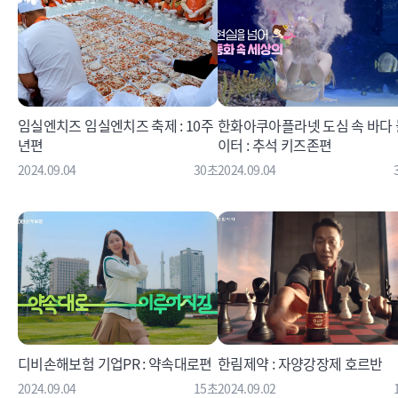
임실엔치즈 임실엔치즈 축제 : 10주
한화아쿠아플라넷 도심 속 바다 
년편
이터 : 추석 키즈존편
2024.09.04
30초
2024.09.04
디비손해보험 기업PR : 약속대로편
한림제약 : 자양강장제 호르반
2024.09.04
15초
2024.09.02