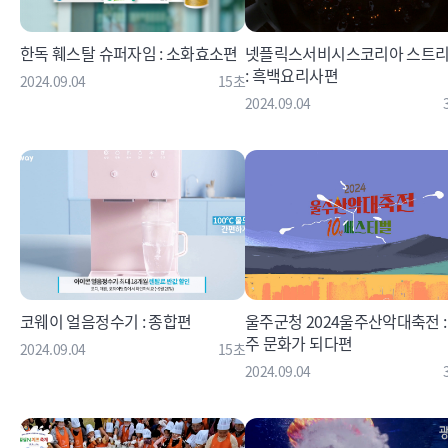
한독 훼스탈 슈퍼자임 : 소화효소편
넷플릭스서비시스코리아 스트
: 흑백요리사편
2024.09.04
15초
2024.09.04
코웨이 얼음정수기 : 종합편
울주군청 2024울주산악대축전 :
주 문화가 되다편
2024.09.04
15초
2024.09.04