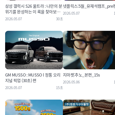
삼성 갤럭시 S26 울트라 : 나만의 분
넷플릭스:5월_유재석캠프_pre
위기를 완성하는 이 룩을 찾아보세
2026.05.07
요 편
2026.05.07
30초
GM MUSSO : MUSSO l 정통 오리
지마켓:추노_본편_15s
지널 픽업 (30초) 편
2026.05.06
2026.05.07
15초