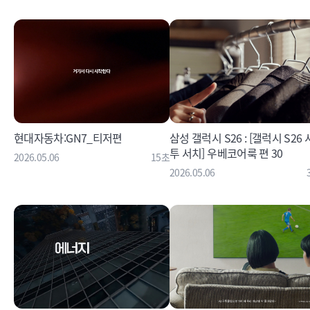
현대자동차:GN7_티저편
삼성 갤럭시 S26 : [갤럭시 S26
투 서치] 우베코어룩 편 30
2026.05.06
15초
2026.05.06