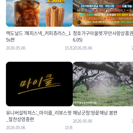
맥도날드 :해피스낵_커피츄러스_1
청호가구아울렛:무안사랑상품권
5s편
6.05)
2026.05.06
15초
2026.05.06
유니버설픽쳐스:_마이클_리뷰스팟
해남군청:땅끝해남 봄편
_절찬상영중편
2026.05.06
2026.05.06
15초