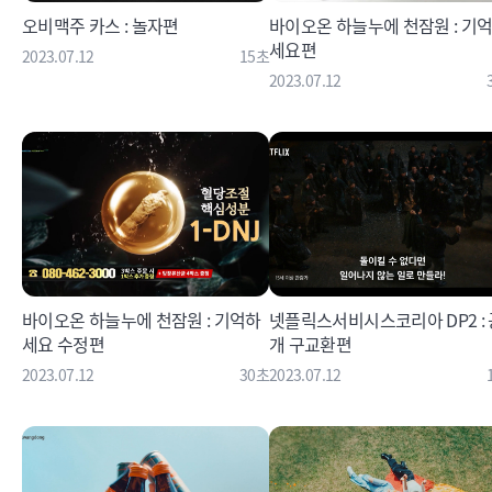
오비맥주 카스 : 놀자편
바이오온 하늘누에 천잠원 : 기
세요편
2023.07.12
15초
2023.07.12
바이오온 하늘누에 천잠원 : 기억하
넷플릭스서비시스코리아 DP2 : 
세요 수정편
개 구교환편
2023.07.12
30초
2023.07.12