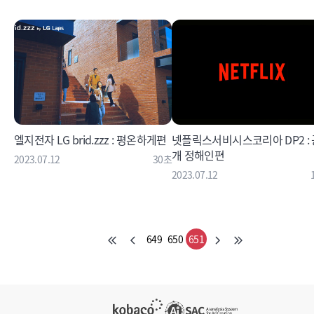
엘지전자 LG brid.zzz : 평온하게편
넷플릭스서비시스코리아 DP2 : 
개 정해인편
2023.07.12
30초
2023.07.12
649
650
651