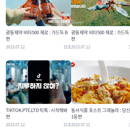
광동제약 비타500 제로 : 가드득 B
광동제약 비타500 제로 : 가드득 
편
편
2023.07.12
15초
2023.07.12
TIKTOK.PTE.LTD 틱톡 : 시작해봐
동서식품 포스트 그래놀라 : 당
편
1등편
2023.07.12
15초
2023.07.12