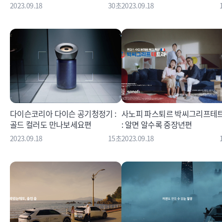
2023.09.18
30초
2023.09.18
다이슨코리아 다이슨 공기청정기 :
사노피 파스퇴르 박씨그리프테트라
골드 컬러도 만나보세요편
: 알면 알수록 중장년편
2023.09.18
15초
2023.09.18