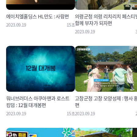
에이치엘홀딩스 HL만도 : 사람편
의령군청 의령 리치리치 페스티벌
함께 부자가 되자편
2023.09.19
15초
2023.09.19
워너브러더스 아쿠아맨과 로스트
고창군청 고창 모양성제 : 행사 
킹덤 : 12월 대개봉편
편
2023.09.19
15초
2023.09.19