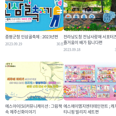
증평군청 인삼골축제 : 2023년편
전라남도청 전남사랑애 서포터즈 
즐거움이 배가 됩니다편
2023.09.19
30초
2023.09.18
에스아이(SI)커뮤니케이션 : 그림책
에스에이엠지엔터테인먼트 ; 캐
속 제주신화이야기
티니핑 빌리지 세트편