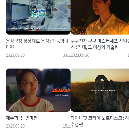
음성군청 상상대로 음성 : 가능합니
쿠쿠전자 쿠쿠 마스터세프 사일
다편
스 : 기대, 그 이상의 기술편
2023.09.20
30초
2023.09.20
제주항공 : 엄마편
다이나핏 코리아 노르디스크 : 
수정편
2023.09.20
15초