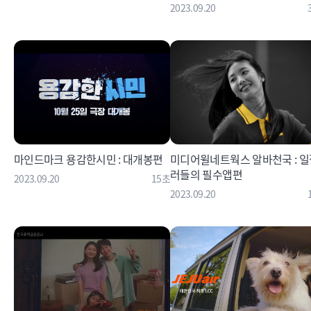
2023.09.20
마인드마크 용감한시민 : 대개봉편
미디어윌네트웍스 알바천국 : 일
러들의 필수앱편
2023.09.20
15초
2023.09.20