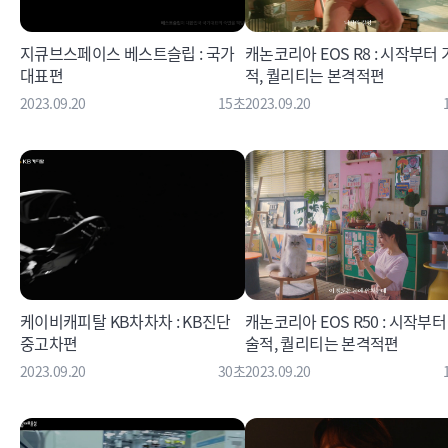
지큐브스페이스 베스트슬립 : 국가
캐논코리아 EOS R8 : 시작부터
대표편
적, 퀄리티는 본격적편
2023.09.20
15초
2023.09.20
케이비캐피탈 KB차차차 : KB진단
캐논코리아 EOS R50 : 시작부터
중고차편
술적, 퀄리티는 본격적편
2023.09.20
30초
2023.09.20