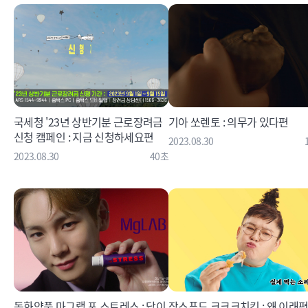
국세청 '23년 상반기분 근로장려금
기아 쏘렌토 : 의무가 있다편
신청 캠페인 : 지금 신청하세요편
2023.08.30
2023.08.30
40초
동화약품 마그랩 포 스트레스 : 답이
장스푸드 크크크치킨 : 왜 이래