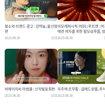
봄소와 브랜드 광고 : 강하늘, 울산점
아모레퍼시픽 려(呂) 루트젠 : 여
편
에겐 여자를 위한 탈모샴푸를, 
리편
2023.08.30
15초
2023.08.30
비에이치씨 마법클 : 신작발표회편
우주텍 르무통 : 글래드호텔, 추
2023.08.30
15초
2023.08.30