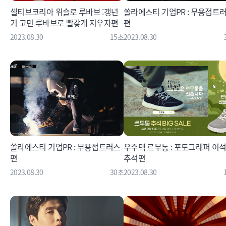
셀티브코리아 위슬로 루바브 :갱년
쏠라에스티 기업PR : 무용접트
기 고민 루바브로 빨갛게 지우자편
편
2023.08.30
15초
2023.08.30
쏠라에스티 기업PR : 무용접트러스
우주텍 르무통 : 포토그래퍼 이석
편
추석편
2023.08.30
30초
2023.08.30