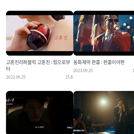
고혼진리퍼블릭 고혼진 : 힘으로부
동화제약 판콜 : 판콜이야편
터
2023.09.25
2023.09.25
15초