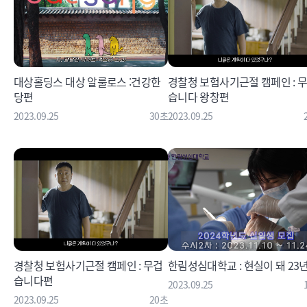
대상홀딩스 대상 알룰로스 :건강한
경찰청 보험사기근절 캠페인 : 
당편
습니다 왕창편
2023.09.25
30초
2023.09.25
경찰청 보험사기근절 캠페인 : 무겁
한림성심대학교 : 현실이 돼 23
습니다편
2023.09.25
2023.09.25
20초