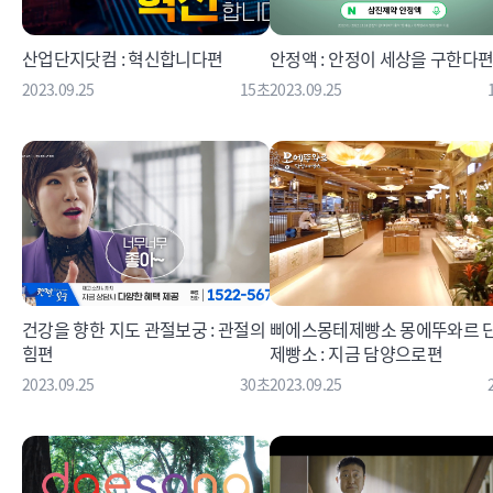
산업단지닷컴 : 혁신합니다편
안정액 : 안정이 세상을 구한다
2023.09.25
15초
2023.09.25
건강을 향한 지도 관절보궁 : 관절의
삐에스몽테제빵소 몽에뚜와르 
힘편
제빵소 : 지금 담양으로편
2023.09.25
30초
2023.09.25