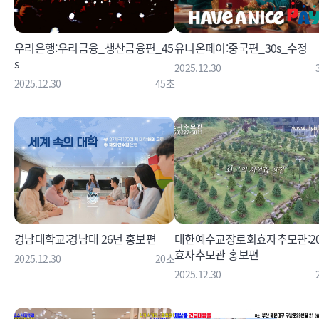
우리은행:우리금융_생산금융편_45
유니온페이:중국편_30s_수정
s
2025.12.30
2025.12.30
45초
경남대학교:경남대 26년 홍보편
대한예수교장로회효자추모관:20
효자추모관 홍보편
2025.12.30
20초
2025.12.30