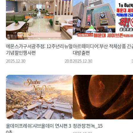
에몬스가구서광주점: 12주년리뉴얼
아르떼미디어:부산 적체상품 긴
기념할인행사편
대방출편
2025.12.30
20초
2025.12.30
올데이프레쉬:샤브올데이 연시편 3
정관장:천녹_15
0초