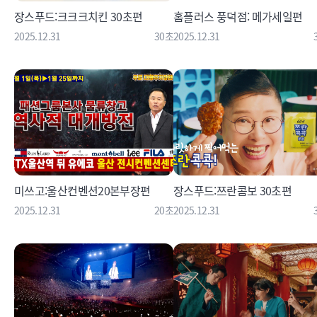
장스푸드:크크크치킨 30초편
홈플러스 풍덕점: 메가세일편
2025.12.31
30초
2025.12.31
미쓰고:울산컨벤션20본부장편
장스푸드:쯔란콤보 30초편
2025.12.31
20초
2025.12.31