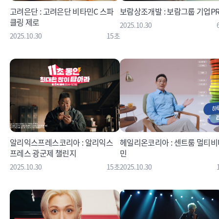
고려은단 : 고려은단 비타민C 스파
보람상조개발 : 보람그룹 기업P
클링 제로
2025.10.30
2025.10.30
15초
알리익스프레스코리아 : 알리익스
헤일리온코리아 : 센트룸 멀티비
프레스 광군제 챌린지
민
2025.10.30
15초
2025.10.30