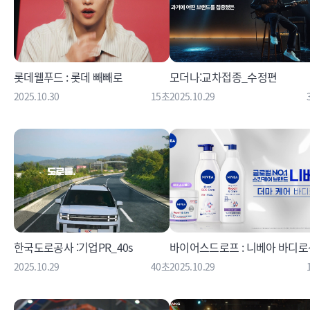
롯데웰푸드 : 롯데 빼빼로
모더나:교차접종_수정편
2025.10.30
15초
2025.10.29
한국도로공사 :기업PR_40s
바이어스드로프 : 니베아 바디로
2025.10.29
40초
2025.10.29