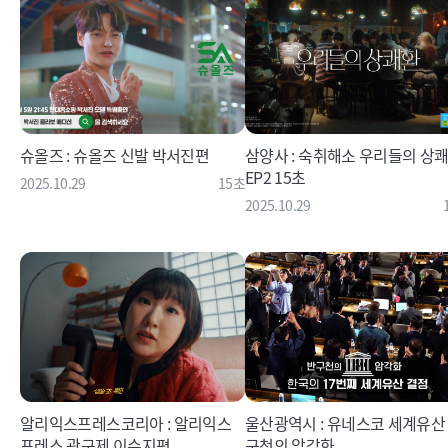
슈올즈 : 슈올즈 신발 박서진편
삼양사 : 숙취해소 우리들의 상
EP2 15초
2025.10.29
15초
2025.10.29
알리익스프레스코리아 : 알리익스
울산광역시 : 유네스코 세계유산
프레스 광구제 이수지편
구천의 암각화