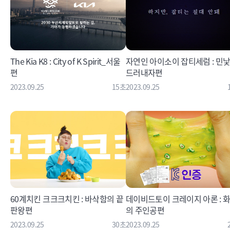
The Kia K8 : City of K Spirit_서울
자연인 아이소이 잡티세럼 : 민
편
드러내자편
2023.09.25
15초
2023.09.25
60계치킨 크크크치킨 : 바삭함의 끝
데이비드토이 크레이지 아론 : 
판왕편
의 주인공편
2023.09.25
30초
2023.09.25