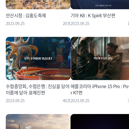
안산시청 : 김홍도축제
기아 K8 : K Spirit 부산편
2023.09.25
20초
2023.09.25
수협중앙회, 수협은행 : 진심을 담아
애플코리아 iPhone 15 Pro : P
이름에 담아 표예진편
r KT편
2023.09.25
40초
2023.09.25