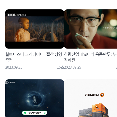
월트디즈니 크리에이터 : 절찬 상영
하림산업 The미식 육즙만두 : 
중편
감히편
2023.09.25
15초
2023.09.25