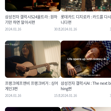
삼성전자 갤럭시S24울트라 : 원하
롯데카드 디지로카 : 카드를 다시
기만 하면 알아서편
니다편
2024.01.16
30초
2024.01.16
프랭크에프앤비 프랭크버거 : 싱어
삼성전자 갤럭시AI : The next bi
게인3편
hing편
2024.01.16
15초
2024.01.16