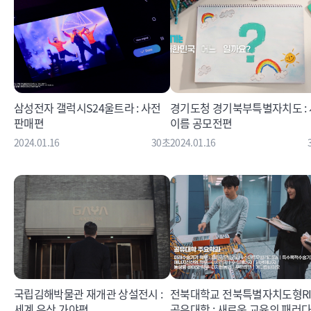
삼성전자 갤럭시S24울트라 : 사전
경기도청 경기북부특별자치도 : 
판매편
이름 공모전편
2024.01.16
30초
2024.01.16
국립김해박물관 재개관 상설전시 :
전북대학교 전북특별자치도형RI
세계 유산 가야편
공유대학 : 새로운 교육의 패러