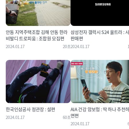
안동 지역주택조합 김해 안동 한라
삼성전자 갤럭시 S24 울트라 : 
비발디 트로피움 : 조합원 모집편
판매편
2024.01.17
20초
2024.01.17
한국인삼공사 정관장 : 설편
AIA 건강 암보험 : 딱 하나 추천
면편
2024.01.17
60초
2024.01.17