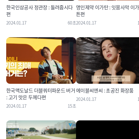
한국인삼공사 정관장 : 돌려줍시다
명인제약 이가탄 : 잇몸사막 이
편
튼편
2024.01.17
60초
2024.01.17
한국맥도날드 더블쿼터파운드 버거
에이블씨엔씨 : 초공진 화장품
: 고기 맛은 두께다편
2024.01.17
2024.01.17
15초