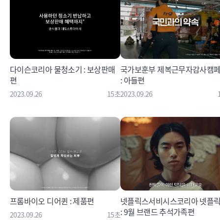
다이슨코리아 물청소기 : 보상판매
국가보훈부 제복근무자감사캠
편
: 아들편
2023.09.26
15초
2023.09.26
프롬바이오 디어퀸 : 제품편
넷플릭스서비시스코리아 넷플
: 9월 브랜드 추석가족편
2023.09.26
15초