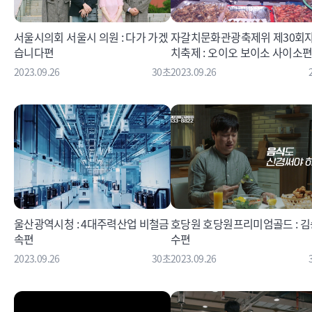
서울시의회 서울시 의원 : 다가 가겠
자갈치문화관광축제위 제30회
습니다편
치축제 : 오이오 보이소 사이소
2023.09.26
30초
2023.09.26
울산광역시청 : 4대주력산업 비철금
호당원 호당원프리미엄골드 : 김
속편
수편
2023.09.26
30초
2023.09.26