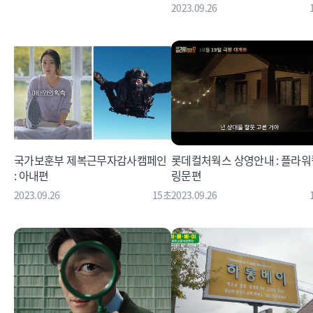
2023.09.26
국가보훈부 제복근무자감사캠페인
롯데컬처웍스 상영안내 : 플라워
: 아내편
링문편
2023.09.26
15초
2023.09.26