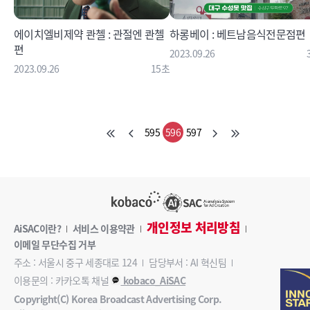
에이치엘비제약 콴첼 : 관절엔 콴첼
하롱베이 : 베트남음식전문점편
편
2023.09.26
2023.09.26
15초
595
596
597
개인정보 처리방침
AiSAC이란?
서비스 이용약관
이메일 무단수집 거부
주소 : 서울시 중구 세종대로 124
담당부서 : AI 혁신팀
이용문의 : 카카오톡 채널
kobaco_AiSAC
Copyright(C) Korea Broadcast Advertising Corp.