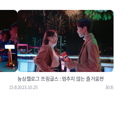
농심켈로그 프링글스 : 멈추지 않는 즐거움편
15초
2023.10.25
30초