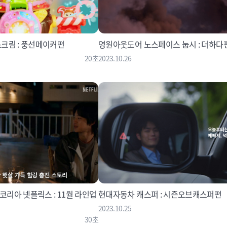
크림 : 풍선메이커편
영원아웃도어 노스페이스 눕시 : 더하다
20초
2023.10.26
리아 넷플릭스 : 11월 라인업
현대자동차 캐스퍼 : 시즌오브캐스퍼편
2023.10.25
30초