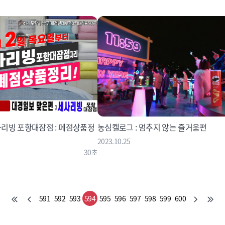
리빙 포항대잠점 : 폐점상품정
농심켈로그 : 멈추지 않는 즐거움편
2023.10.25
30초
591
592
593
594
595
596
597
598
599
600