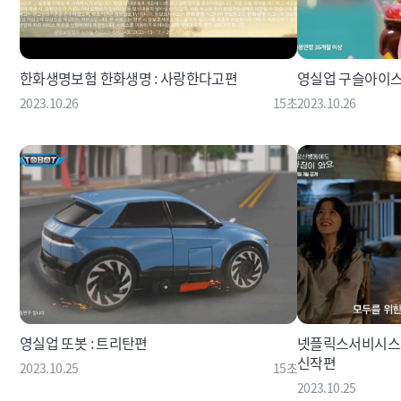
한화생명보험 한화생명 : 사랑한다고편
영실업 구슬아이스
2023.10.26
15초
2023.10.26
영실업 또봇 : 트리탄편
넷플릭스서비시스코
신작편
2023.10.25
15초
2023.10.25