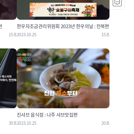
편
한우자조금관리위원회 2023년 한우의날 : 전북편
15초
2023.10.25
15초
진샤브 음식점 : 나주 샤브맛집편
30초
2023.10.25
20초