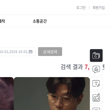
로그인
회원가입
제작
소통공간
상세검색
검색 결과
7,638
편