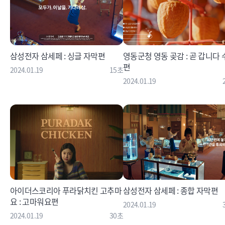
삼성전자 삼세페 : 싱글 자막편
영동군청 영동 곶감 : 곧 갑니다
편
2024.01.19
15초
2024.01.19
아이더스코리아 푸라닭치킨 고추마
삼성전자 삼세페 : 종합 자막편
요 : 고마워요편
2024.01.19
2024.01.19
30초