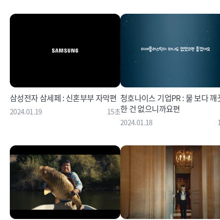
삼성전자 삼세페 : 신혼부부 자막편
청호나이스 기업PR : 물 보다 깨
한 건 없으니까요편
2024.01.19
15초
2024.01.18