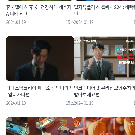
휴롬엘에스 휴롬 : 건강하게 해주자
엘지유플러스 갤럭시S24 : 혜택
A 띠배너편
편
2024.01.19
15초
2024.01.19
파나소닉코리아 파나소닉 안마의자
인코미디어넷 우리집보험주치의 
: 앞서가다편
받아보세요편
2024.01.19
15초
2024.01.19