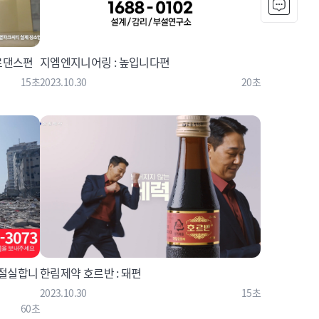
로댄스편
지엠엔지니어링 : 높입니다편
15초
2023.10.30
20초
 절실합니
한림제약 호르반 : 돼편
2023.10.30
15초
60초