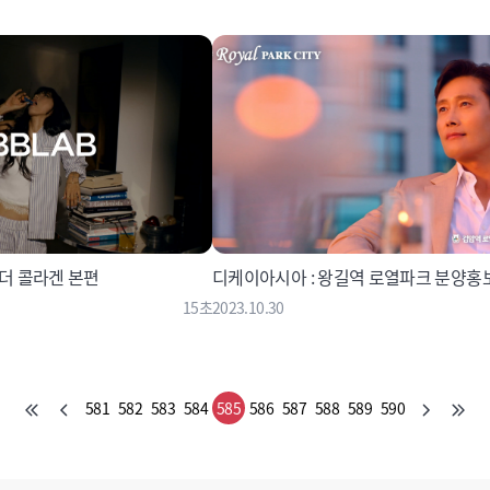
 더 콜라겐 본편
디케이아시아 : 왕길역 로열파크 분양홍
15초
2023.10.30
581
582
583
584
585
586
587
588
589
590