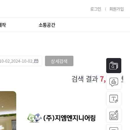
로그인
회원가입
제작
소통공간
상세검색
검색 결과
7,638
편