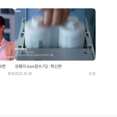
보편
코웨이 icon정수기2 : 혁신편
30초
2023.10.30
15초