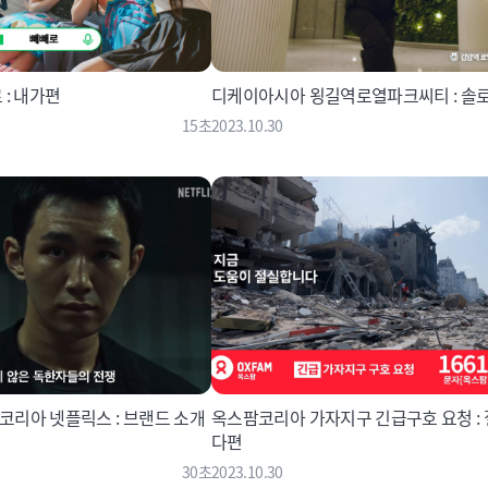
: 내가편
디케이아시아 욍길역로열파크씨티 : 솔
15초
2023.10.30
리아 넷플릭스 : 브랜드 소개
옥스팜코리아 가자지구 긴급구호 요청 :
다편
30초
2023.10.30