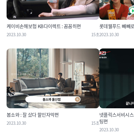
케이비손해보험 KB다이렉트 : 꼼꼼히편
롯데웰푸드 빼빼로 
2023.10.30
15초
2023.10.30
봄소와 : 잘 샀다 할인자막편
넷플릭스서비시스코
팅편
2023.10.30
15초
2023.10.30