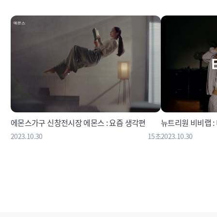
에몬스가구 신창전시장 에몬스 : 요즘 생각편
뉴트리원 비비랩 :
2023.10.30
15초
2023.10.30