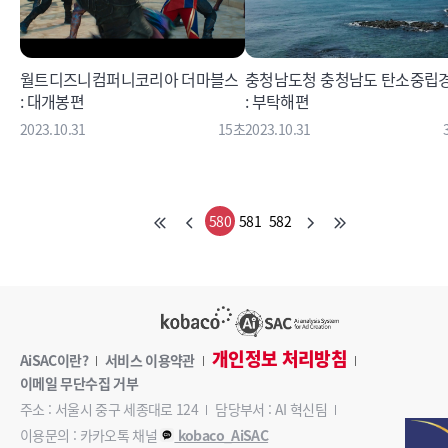
월트디즈니컴퍼니코리아 더마블스
충청남도청 충청남도 탄소중립
: 대개봉편
: 부탁해편
2023.10.31
15초
2023.10.31
580
581
582
개인정보 처리방침
AiSAC이란?
서비스 이용약관
이메일 무단수집 거부
주소 : 서울시 중구 세종대로 124
담당부서 : AI 혁신팀
이용문의 : 카카오톡 채널
kobaco_AiSAC