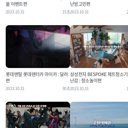
울 이벤트편
난방고민편
2023.10.31
15초
2023.10.31
롯데렌탈 롯데렌터카 마이카 : 달려
삼성전자 BESPOKE 제트청소기
편
난감 : 청소놀이편
2023.10.31
30초
2023.10.31