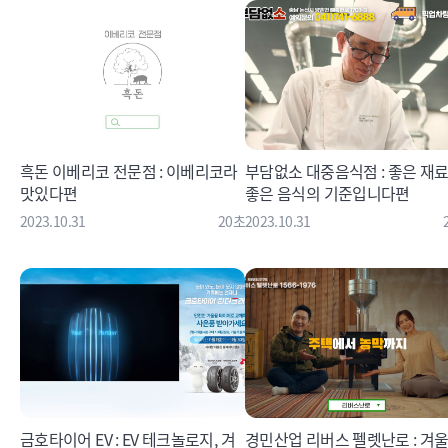
흑돈 이베리코 전문점 : 이베리코라
부담없소 대중음식점 : 좋은 재
맛있다편
좋은 음식의 기준입니다편
2023.10.31
20초
2023.10.31
금호타이어 EV : EV 테크놀로지, 겨
경민산업 리버스 펠렛난로 : 겨