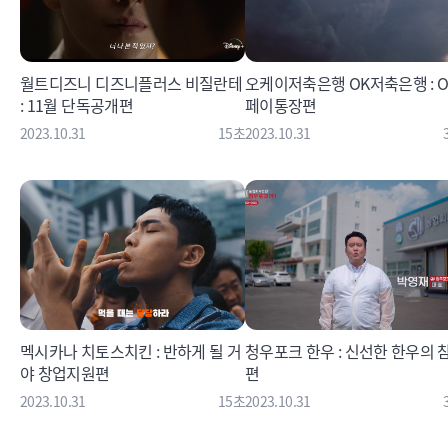
월트디즈니 디즈니플러스 비질란테
오케이저축은행 OK저축은행 : O
: 11월 단독공개편
페이통장편
2023.10.31
15초
2023.10.31
멕시카나 치토스치킨 : 반하게 될 거
청우포크 한우 : 신선한 한우의 
야 창업지원편
편
2023.10.31
15초
2023.10.31