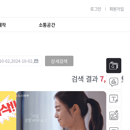
로그인
회원가입
제작
소통공간
상세검색
검색 결과
7,638
편