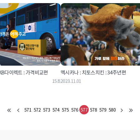
KB다이렉트 : 가격비교편
멕시카나 : 치토스치킨 : 34주년편
15초
2023.11.01
571
572
573
574
575
576
577
578
579
580