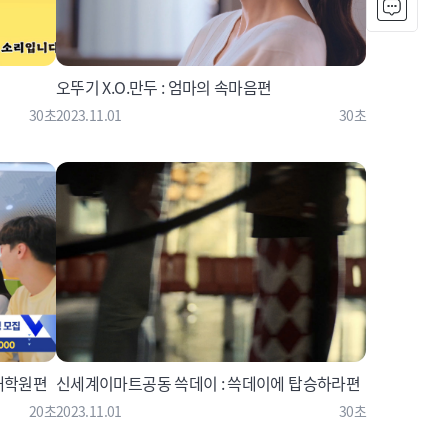
오뚜기 X.O.만두 : 엄마의 속마음편
30초
2023.11.01
30초
 대학원편
신세계이마트공동 쓱데이 : 쓱데이에 탑승하라편
20초
2023.11.01
30초