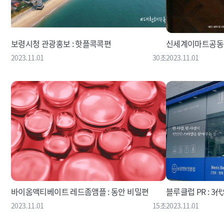
보령시청 관광홍보 : 핫플콕콕편
신세계이마트공동 
2023.11.01
30초
2023.11.01
바이옴액티베이트 레드좀앰플 : 동안 비밀편
블루클럽 PR : 3
2023.11.01
15초
2023.11.01