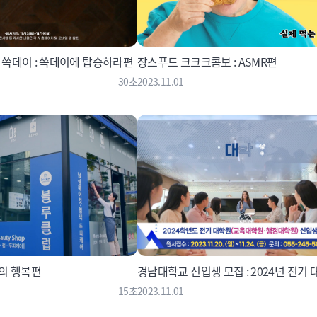
쓱데이 : 쓱데이에 탑승하라편
장스푸드 크크크콤보 : ASMR편
30초
2023.11.01
代의 행복편
경남대학교 신입생 모집 : 2024년 전기
15초
2023.11.01