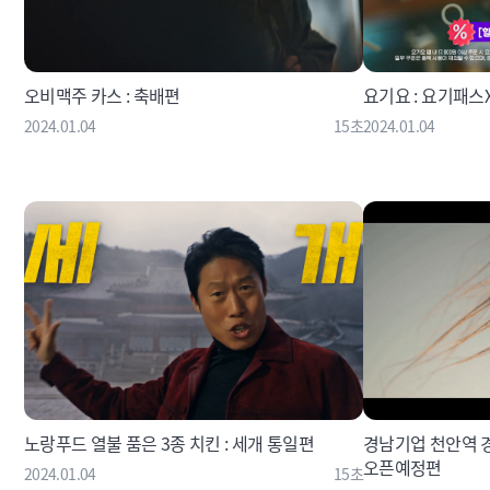
오비맥주 카스 : 축배편
요기요 : 요기패스
2024.01.04
15초
2024.01.04
노랑푸드 열불 품은 3종 치킨 : 세개 통일편
경남기업 천안역 경
오픈예정편
2024.01.04
15초