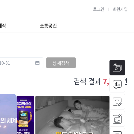
로그인
회원가입
제작
소통공간
상세검색
검색 결과
7,580
편