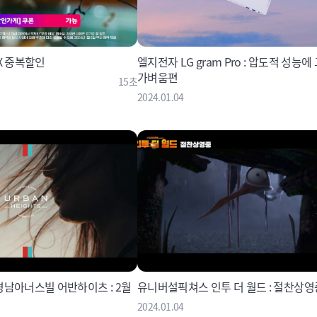
X 중복할인
엘지전자 LG gram Pro : 압도적 성능에 그램적
가벼움편
15초
2024.01.04
남아너스빌 어반하이츠 : 2월
유니버설픽쳐스 인투 더 월드 : 절찬상
2024.01.04