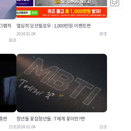
열심히 모션필로우 : 1,000만원 이벤트편
2024.01.04
30초
30초
영중편
청년들 꽃집청년들 : T에게 꽃이란?편
15초
2024.01.04
15초