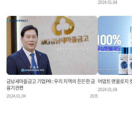
2024.01.04
금남새마을금고 기업PR : 우리 지역의 든든한 금
어댑트 맨올로지 컷
융기관편
2024.01.04
2024.01.04
20초