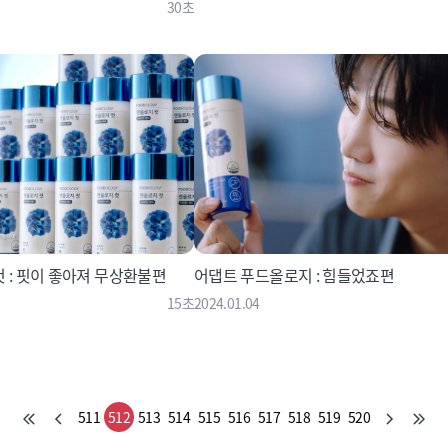
30초
 : 핏이 좋아져 무상환불편
어댑트 푸드올로지 : 힘들었죠편
15초
2024.01.04
511
512
513
514
515
516
517
518
519
520