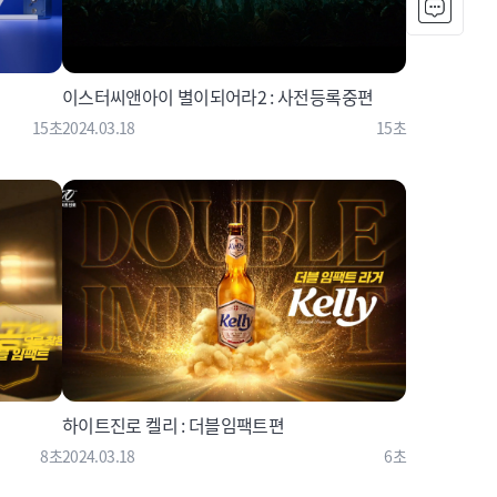
이스터씨앤아이 별이되어라2 : 사전등록중편
15초
2024.03.18
15초
하이트진로 켈리 : 더블임팩트편
8초
2024.03.18
6초