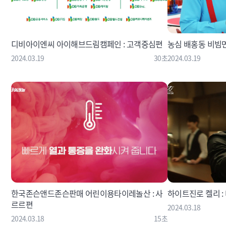
디비아이엔씨 아이해브드림캠페인 : 고객중심편
농심 배홍동 비빔면
2024.03.19
30초
2024.03.19
한국존슨앤드존슨판매 어린이용타이레놀산 : 사
하이트진로 켈리 
르르편
2024.03.18
2024.03.18
15초