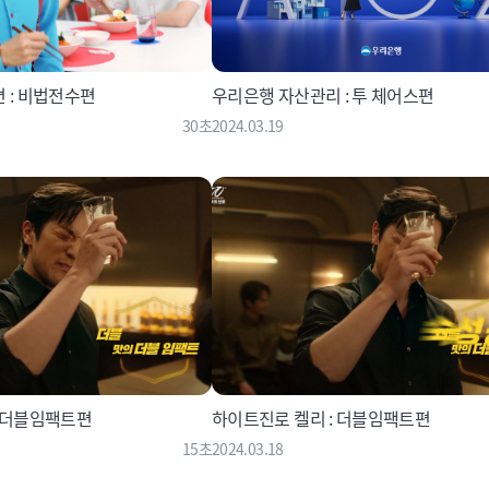
 : 비법전수편
우리은행 자산관리 : 투 체어스편
30초
2024.03.19
: 더블임팩트편
하이트진로 켈리 : 더블임팩트편
15초
2024.03.18