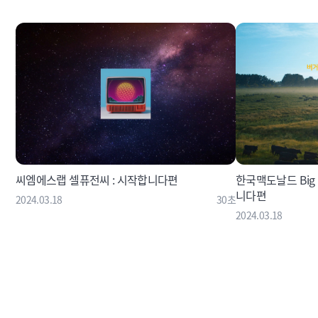
씨엠에스랩 셀퓨전씨 : 시작합니다편
한국맥도날드 Big 
니다편
2024.03.18
30초
2024.03.18