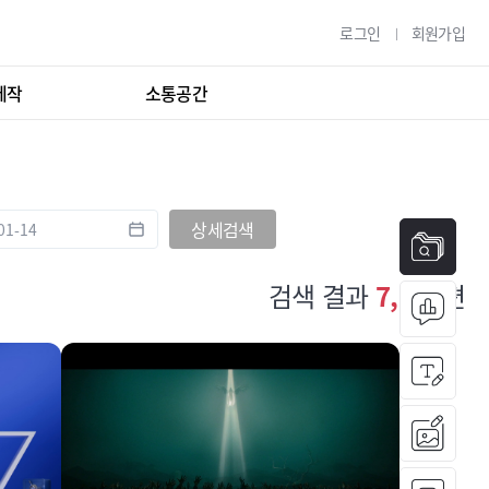
로그인
회원가입
제작
소통공간
상세검색
검색 결과
7,187
편