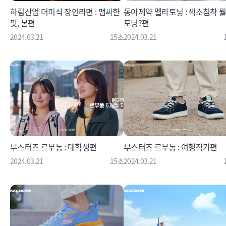
하림산업 더미식 장인라면 : 맵싸한
동아제약 멜라토닝 : 색소침착 
맛, 본편
토닝?편
2024.03.21
15초
2024.03.21
부스터즈 르무통 : 대학생편
부스터즈 르무통 : 여행작가편
2024.03.21
15초
2024.03.21