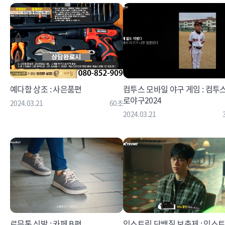
예다함 상조 : 사은품편
컴투스 모바일 야구 게임 : 컴투
로야구2024
2024.03.21
60초
2024.03.21
르무통 신발 : 카페 B편
익스트림 단백질 보충제 : 익스