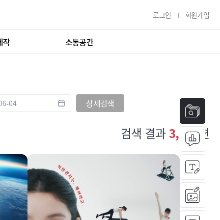
로그인
회원가입
제작
소통공간
상세검색
검색 결과
3,131
편