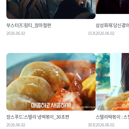
부스터즈:링티_장마철편
삼성화재:당신곁
2026.06.02
15초
2026.06.02
장스푸드:스텔라 냉떡볶이_30초편
스텔라떡볶이 : 스
2026.06.02
30초
2026.06.02