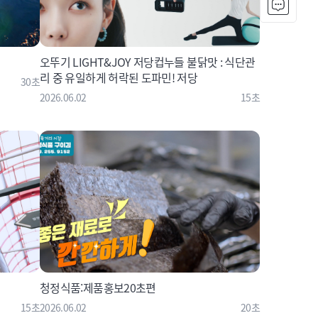
오뚜기 LIGHT&JOY 저당컵누들 불닭맛 : 식단관
리 중 유일하게 허락된 도파민! 저당
30초
2026.06.02
15초
청정식품:제품홍보20초편
15초
2026.06.02
20초