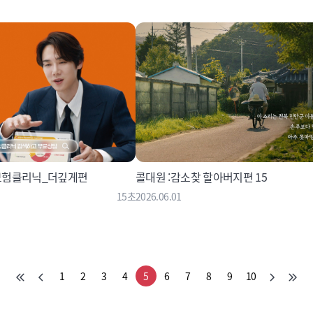
보험클리닉_더깊게편
콜대원 :감소찾 할아버지편 15
15초
2026.06.01
1
2
3
4
5
6
7
8
9
10