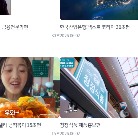
의 금융전문가편
한국산업은행:넥스트 코리아 30초편
30초
2026.06.02
텔라 냉떡볶이 15초편
청정식품:제품홍보편
15초
2026.06.02