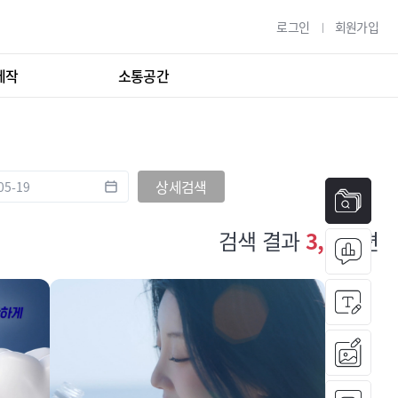
로그인
회원가입
제작
소통공간
상세검색
검색 결과
3,276
편