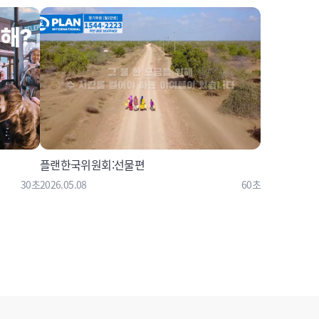
플랜한국위원회:선물편
30초
2026.05.08
60초