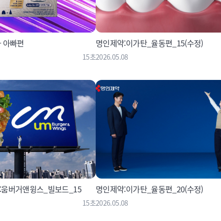
 아빠편
명인제약:이가탄_율동편_15(수정)
15초
2026.05.08
움버거앤윙스_빌보드_15
명인제약:이가탄_율동편_20(수정)
15초
2026.05.08