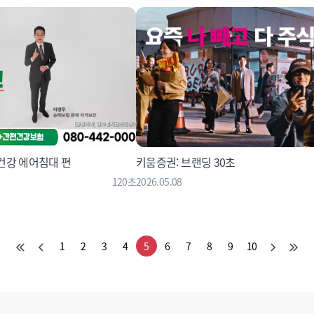
건강 에어침대 편
키움증권: 브랜딩 30초
120초
2026.05.08
1
2
3
4
5
6
7
8
9
10