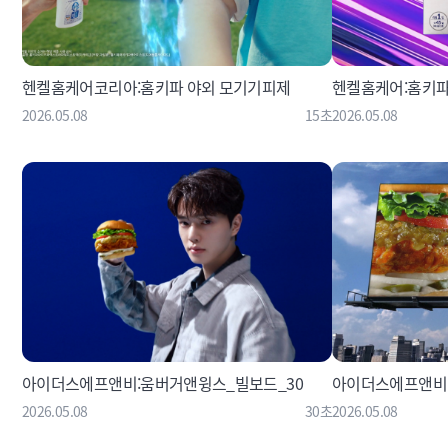
헨켈홈케어코리아:홈키파 야외 모기기피제
헨켈홈케어:홈키파
2026.05.08
15초
2026.05.08
아이더스에프앤비:움버거앤윙스_빌보드_30
아이더스에프앤비:
2026.05.08
30초
2026.05.08