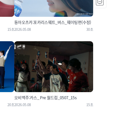
동아오츠카:포카리스웨트_버스_웨이팅편(수정)
15초
2026.05.08
30초
오비맥주:카스_ Pre 월드컵_0507_15s
20초
2026.05.08
15초