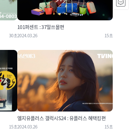
101퍼센트 : 37말쓰몰편
30초
2024.03.26
15초
엘지유플러스 갤럭시S24 : 유플러스 혜택킹편
15초
2024.03.26
15초