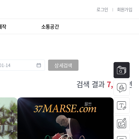
로그인
회원가입
제작
소통공간
상세검색
검색 결과
7,187
편