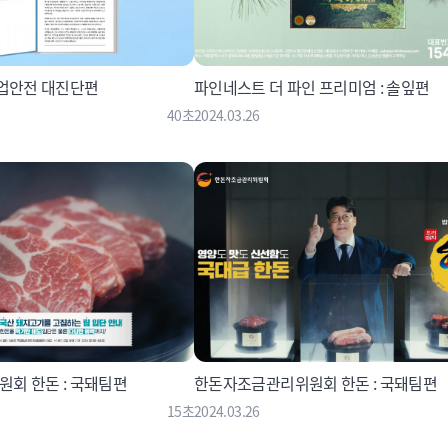
산업안전 대진단편
파인네스트 더 파인 프리미엄 : 솔잎편
40초
2024.03.26
회 한돈 : 국돼팀편
한돈자조금관리위원회 한돈 : 국돼팀편
15초
2024.03.26