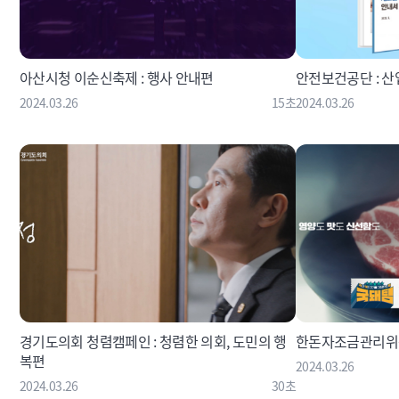
아산시청 이순신축제 : 행사 안내편
안전보건공단 : 
2024.03.26
15초
2024.03.26
경기도의회 청렴캠페인 : 청렴한 의회, 도민의 행
한돈자조금관리위원
복편
2024.03.26
2024.03.26
30초