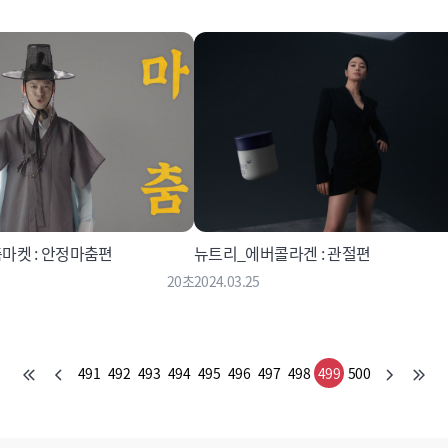
마켓 : 안정마춤편
뉴트리_에버콜라겐 : 관절편
20초
2024.03.25
491
492
493
494
495
496
497
498
499
500