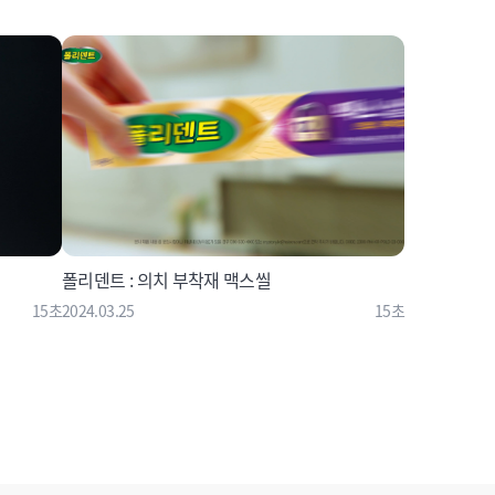
폴리덴트 : 의치 부착재 맥스씰
15초
2024.03.25
15초