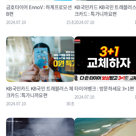
금호타이어 EnnoV : 하계프로모션
KB국민카드 KB국민 트래블러스
B편
크카드 : 특가니까요편
2024.07.10
15초
2024.07.10
KB국민카드 KB국민 트래블러스 체
타이어뱅크 : 방문하세요 3+1편
크카드 :특가니까요편
2024.07.10
2024.07.10
30초