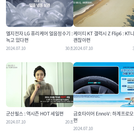
엘지전자 LG 퓨리케어 얼음정수기 :
케이티 KT 갤럭시 Z Flip6 : KT니까
녹고 있다편
괜찮아편
2024.07.10
30초
2024.07.10
군산필스 : 역시즌 HOT 세일편
금호타이어 EnnoV : 하계프로
편
2024.07.10
20초
2024.07.10