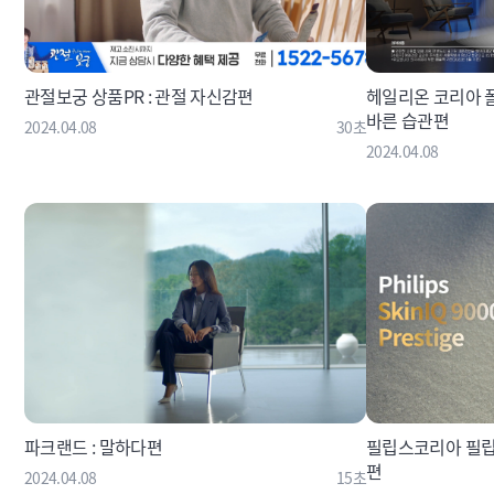
관절보궁 상품PR : 관절 자신감편
헤일리온 코리아 폴
바른 습관편
2024.04.08
30초
2024.04.08
파크랜드 : 말하다편
필립스코리아 필립스 
편
2024.04.08
15초