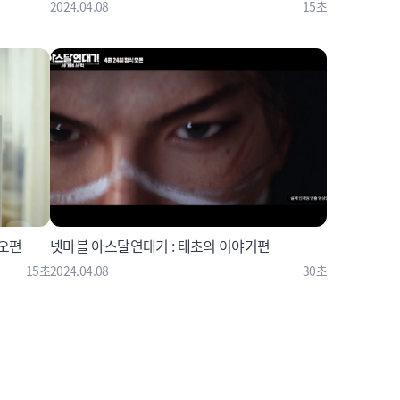
2024.04.08
15초
네오편
넷마블 아스달연대기 : 태초의 이야기편
15초
2024.04.08
30초