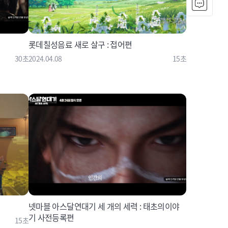
롯데칠성음료 새로 살구 : 접어편
30초
2024.04.08
15초
넷마블 아스달연대기 세 개의 세력 : 태초의이야
기 사전등록편
15초