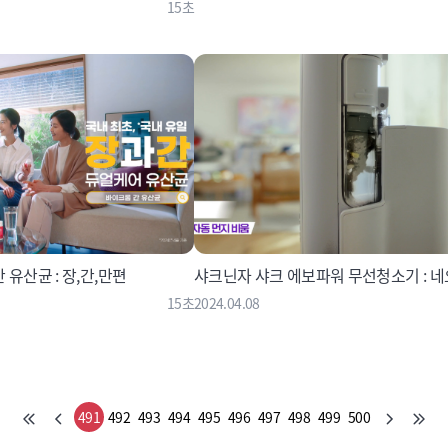
15초
유산균 : 장,간,만편
샤크닌자 샤크 에보파워 무선청소기 : 
15초
2024.04.08
491
492
493
494
495
496
497
498
499
500