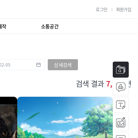
로그인
회원가입
제작
소통공간
상세검색
검색 결과
7,085
편