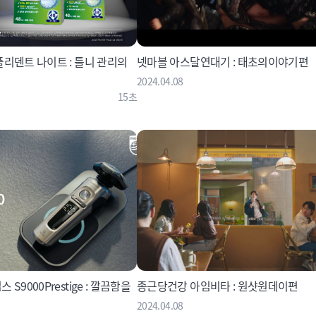
리덴트 나이트 : 틀니 관리의
넷마블 아스달연대기 : 태초의이야기편
2024.04.08
15초
S9000Prestige : 깔끔함을
종근당건강 아임비타 : 원샷원데이편
2024.04.08