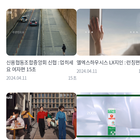
신용협동조합중앙회 신협 : 업히세
엘엑스하우시스 LX지인 : 런칭편
요 여자편 15초
2024.04.11
2024.04.11
15초