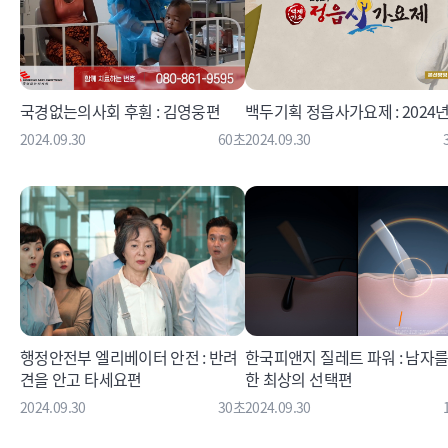
국경없는의사회 후훤 : 김영웅편
백두기획 정읍사가요제 : 2024
2024.09.30
60초
2024.09.30
행정안전부 엘리베이터 안전 : 반려
한국피앤지 질레트 파워 : 남자를
견을 안고 타세요편
한 최상의 선택편
2024.09.30
30초
2024.09.30