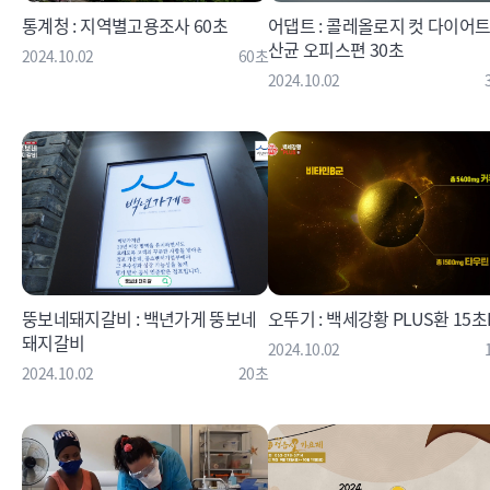
통계청 : 지역별고용조사 60초
어댑트 : 콜레올로지 컷 다이어트
산균 오피스편 30초
2024.10.02
60초
2024.10.02
뚱보네돼지갈비 : 백년가게 뚱보네
오뚜기 : 백세강황 PLUS환 15초
돼지갈비
2024.10.02
2024.10.02
20초