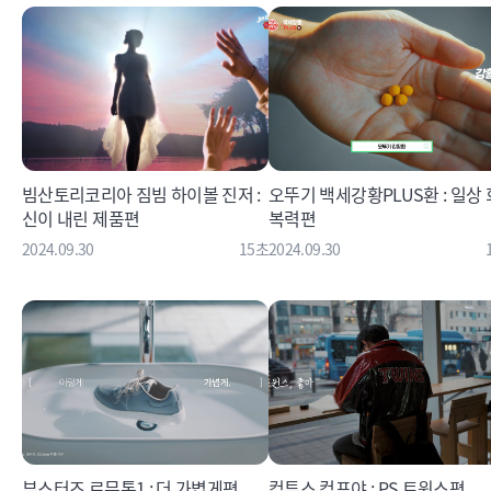
빔산토리코리아 짐빔 하이볼 진저 :
오뚜기 백세강황PLUS환 : 일상 
신이 내린 제품편
복력편
2024.09.30
15초
2024.09.30
부스터즈 르무통1 : 더 가볍게편
컴투스 컴프야 : PS 트윈스편