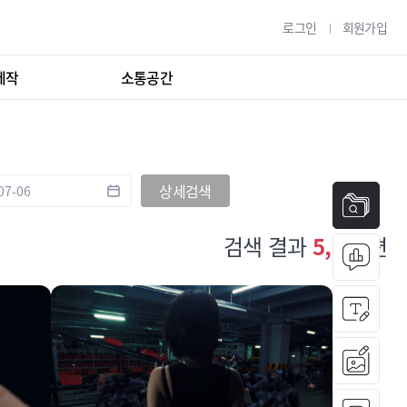
로그인
회원가입
제작
소통공간
상세검색
검색 결과
5,981
편