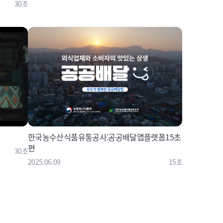
30초
한국농수산식품유통공사:공공배달앱플랫폼15초
편
30초
2025.06.09
15초