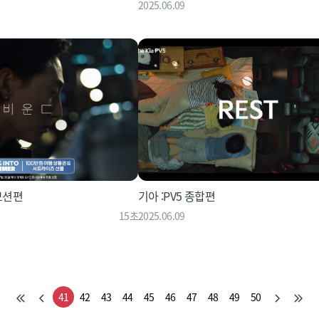
2025.06.09
로모션편
기아 :PV5 종합편
15초
2025.06.09
41
42
43
44
45
46
47
48
49
50