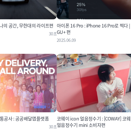
: 하나의 공간, 무한대의 라이프편
아이폰 16 Pro : iPhone 16 Pro로 찍다 
GU+ 편
30초
2025.06.09
공사 : 공공배달앱플랫폼
코웨이 icon 얼음정수기 : [COWAY] 코웨
얼음정수기 mini 소비자편
30초