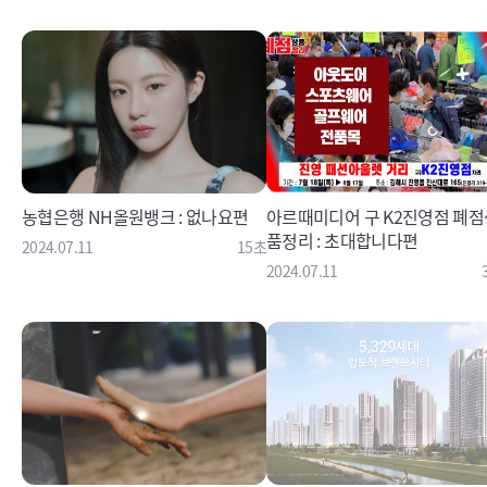
농협은행 NH올원뱅크 : 없나요편
아르때미디어 구 K2진영점 폐점
품정리 : 초대합니다편
2024.07.11
15초
2024.07.11