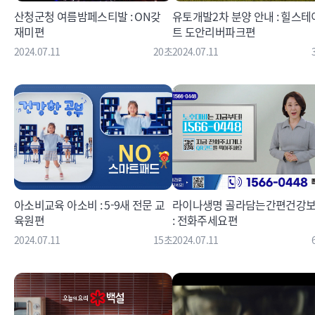
산청군청 여름밤페스티발 : ON갖
유토개발2차 분양 안내 : 힐스테
재미편
트 도안리버파크편
2024.07.11
20초
2024.07.11
아소비교육 아소비 : 5-9새 전문 교
라이나생명 골라담는간편건강
육원편
: 전화주세요편
2024.07.11
15초
2024.07.11