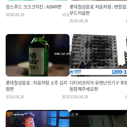
장스푸드 크크크치킨 : ASMR편
롯데칠성음료 처음처럼 : 변함없
부드러움편
2024.04.29
15초
2024.04.29
롯데칠성음료 : 처음처럼 소주 김지
디티비코리아 유엔난민기구 후원 
원편
동참해주세요편
2024.04.29
30초
2024.04.29