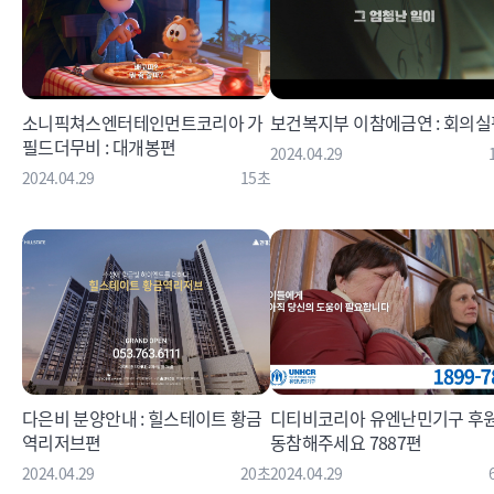
소니픽쳐스엔터테인먼트코리아 가
보건복지부 이참에금연 : 회의실
필드더무비 : 대개봉편
2024.04.29
2024.04.29
15초
다은비 분양안내 : 힐스테이트 황금
디티비코리아 유엔난민기구 후원 
역리저브편
동참해주세요 7887편
2024.04.29
20초
2024.04.29