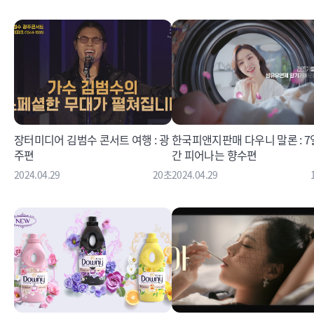
장터미디어 김범수 콘서트 여행 : 광
한국피앤지판매 다우니 말론 : 7
주편
간 피어나는 향수편
2024.04.29
20초
2024.04.29