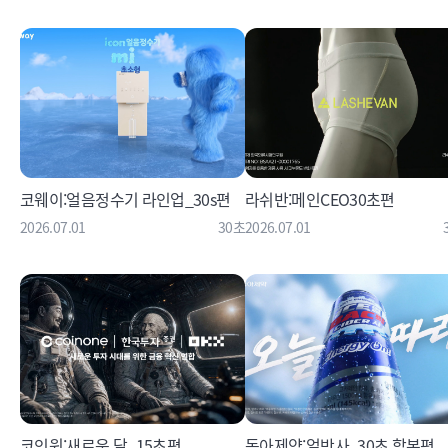
코웨이:얼음정수기 라인업_30s편
라쉬반:메인CEO30초편
2026.07.01
30초
2026.07.01
코인원:새로운 달_15초편
동아제약:얼박사_30초 합본편