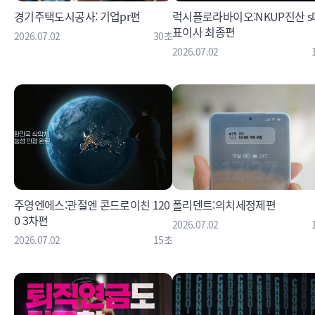
경기주택도시공사: 기업pr편
럭시플로라바이오:NKUP진산 s
표이사 최종편
2026.07.02
30초
2026.07.02
주영엔에스:관절엔 콘드로이친 120
폴리덴트:의치세정제편
0 3차편
2026.07.02
2026.07.02
15초