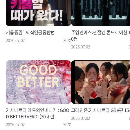
키움증권" 퇴직연금종합편
주영엔에스:관절엔 콘드로이친 1
0편
2026.07.02
30초
2026.07.02
카사베르디 레드와인비니거 : GOO
그레인온:카사베르디 GBV편 15
D BETTER VERDI (30s) 편
2026.07.02
2026.07.02
30초