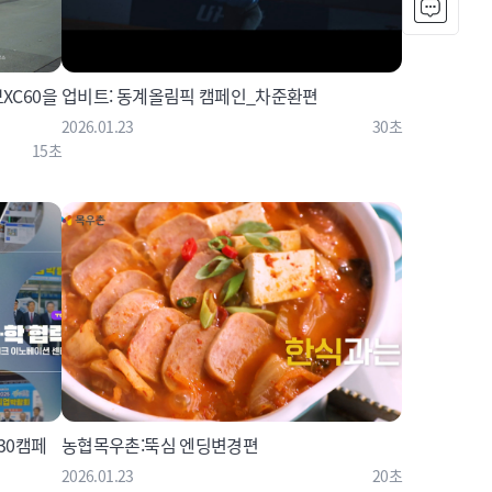
보XC60을
업비트: 동계올림픽 캠페인_차준환편
2026.01.23
30초
15초
30캠페
농협목우촌:뚝심 엔딩변경편
2026.01.23
20초