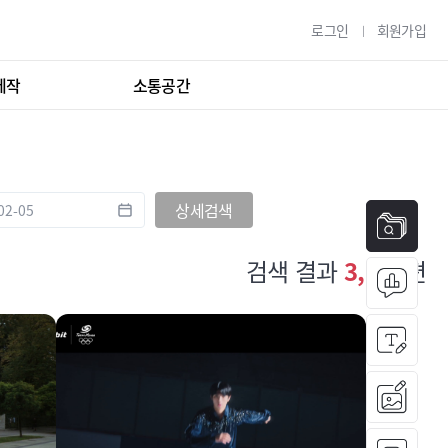
로그인
회원가입
제작
소통공간
상세검색
검색 결과
3,717
편