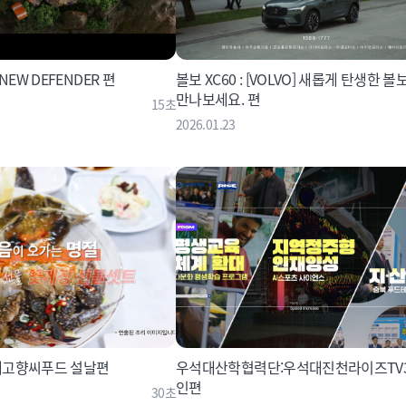
NEW DEFENDER 편
볼보 XC60 : [VOLVO] 새롭게 탄생한 볼
만나보세요. 편
15초
2026.01.23
내고향씨푸드 설날편
우석대산학협력단:우석대진천라이즈TV
인편
30초