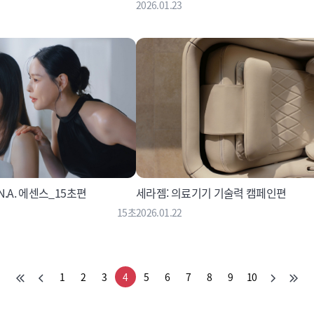
2026.01.23
.A. 에센스_15초편
세라젬: 의료기기 기술력 캠페인편
15초
2026.01.22
1
2
3
4
5
6
7
8
9
10