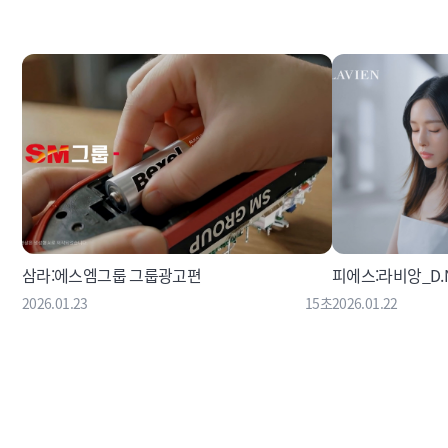
삼라:에스엠그룹 그룹광고편
피에스:라비앙_D.N
2026.01.23
15초
2026.01.22