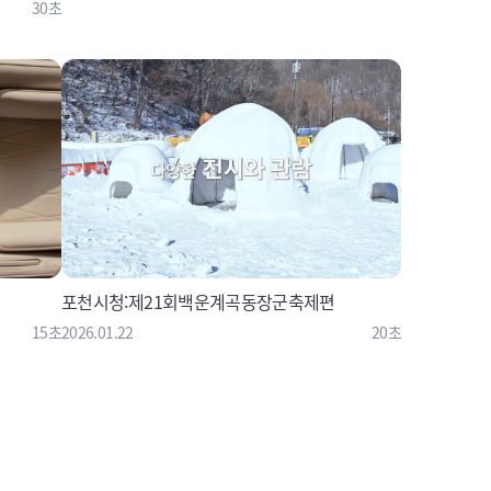
30초
포천시청:제21회백운계곡동장군축제편
15초
2026.01.22
20초