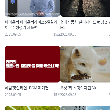
바이온텍:바이온텍라이프o알칼리
현대자동차:팰리세이드 런칭 2_
이온수생성기 제품편
EC
2025.09.05
15초
2025.09.05
하림:장인라면_BGM 제거편
우성 :키츠 강아지편 30
2025.09.05
15초
2025.09.05