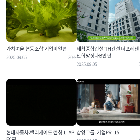
가치여울 협동조합:기업피알편
태황종합건설:TH건설 더포레젠 
안희망짓다B안편
2025.09.05
20초
2025.09.05
현대자동차:팰리세이드 런칭 1_AP
삼양그룹: 기업PR_15
EC편