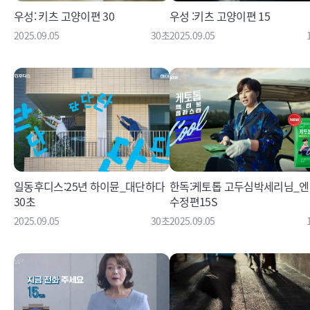
우성: 키츠 고양이편 30
우성 :키츠 고양이편 15
2025.09.05
30초
2025.09.05
일동후디스:25년 하이뮨_대단하다
한독:케토톱 고두심박세리님_
30초
수정편15S
2025.09.05
30초
2025.09.05