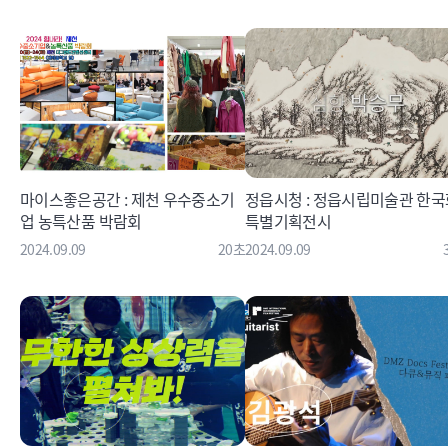
마이스좋은공간 : 제천 우수중소기
정읍시청 : 정읍시립미술관 한국
업 농특산품 박람회
특별기획전시
2024.09.09
20초
2024.09.09