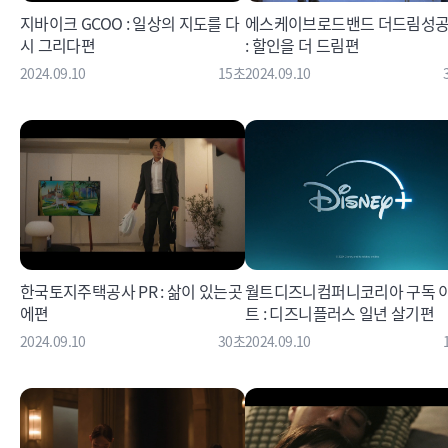
지바이크 GCOO : 일상의 지도를 다
에스케이브로드밴드 더드림성
시 그리다편
: 할인을 더 드림편
2024.09.10
15초
2024.09.10
한국토지주택공사 PR : 삶이 있는곳
월트디즈니컴퍼니코리아 구독 
에편
트 : 디즈니플러스 일년 살기편
2024.09.10
30초
2024.09.10