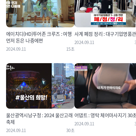
에이치디(HD)투어존 크루즈 : 여행
사계 폐점 정리 : 대구기업명품
먼저 돈은 나중에편
2024.09.11
2024.09.11
15초
울산광역시남구청 : 2024 울산고래
어댑트 : 영탁 체어마사지기 30
축제
2024.09.11
2024.09.11
30초