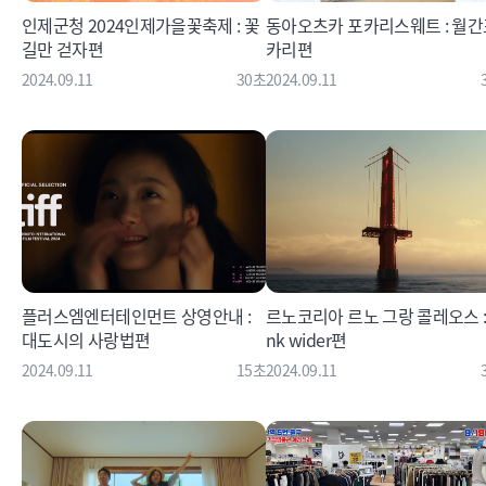
인제군청 2024인제가을꽃축제 : 꽃
동아오츠카 포카리스웨트 : 월간
길만 걷자편
카리편
2024.09.11
30초
2024.09.11
플러스엠엔터테인먼트 상영안내 :
르노코리아 르노 그랑 콜레오스 : 
대도시의 사랑법편
nk wider편
2024.09.11
15초
2024.09.11