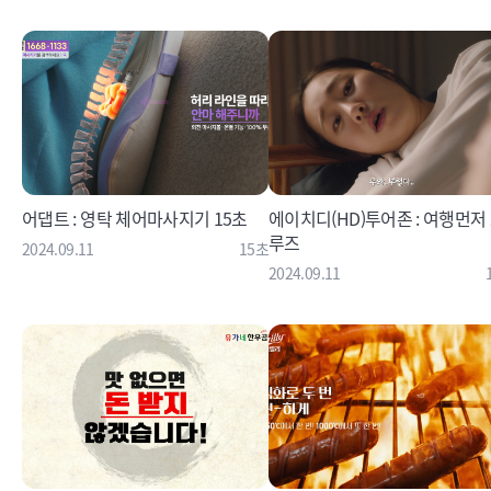
어댑트 : 영탁 체어마사지기 15초
에이치디(HD)투어존 : 여행먼저
루즈
2024.09.11
15초
2024.09.11