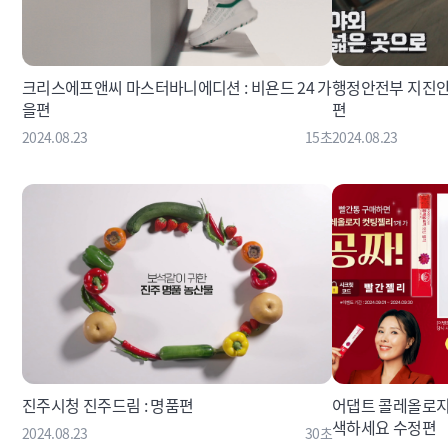
크리스에프앤씨 마스터바니에디션 : 비욘드 24 가
행정안전부 지진안
을편
편
2024.08.23
15초
2024.08.23
진주시청 진주드림 : 명품편
어댑트 콜레올로지
색하세요 수정편
2024.08.23
30초