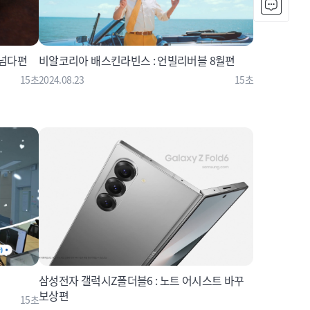
 넘다편
비알코리아 배스킨라빈스 : 언빌리버블 8월편
15초
2024.08.23
15초
삼성전자 갤럭시Z폴더블6 : 노트 어시스트 바꾸
보상편
15초