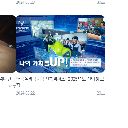
2024.08.23
30초
 넘다편
한국폴리텍대학전북캠퍼스 : 2025년도 신입생 모
집
30초
2024.08.22
20초