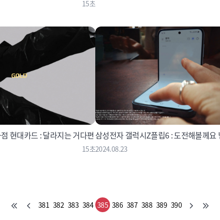
15초
점 현대카드 : 달라지는 거다편
삼성전자 갤럭시Z플립6 : 도전해볼께요
15초
2024.08.23
381
382
383
384
385
386
387
388
389
390