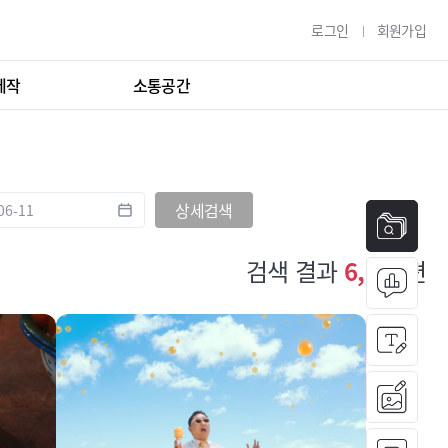
로그인
회원가입
제작
소통공간
상세검색
검색 결과
6,052
편