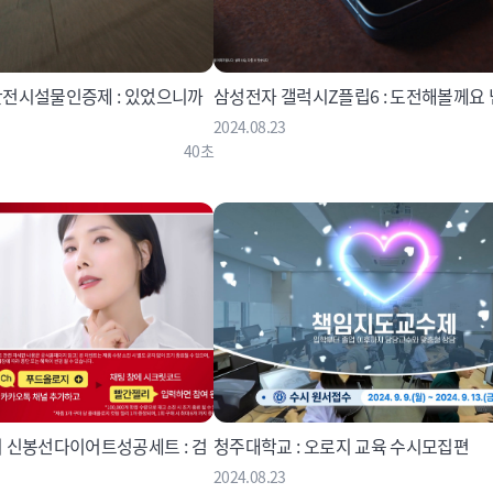
전시설물인증제 : 있었으니까
삼성전자 갤럭시Z플립6 : 도전해볼께요
2024.08.23
40초
 신봉선다이어트성공세트 : 검
청주대학교 : 오로지 교육 수시모집편
2024.08.23