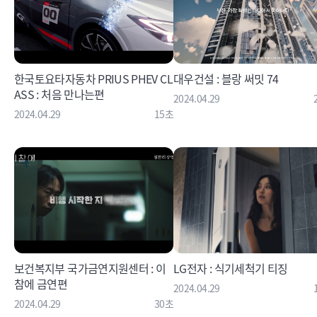
한국토요타자동차 PRIUS PHEV CL
대우건설 : 블랑 써밋 74
ASS : 처음 만나는편
2024.04.29
2024.04.29
15초
보건복지부 국가금연지원센터 : 이
LG전자 : 식기세척기 티징
참에 금연편
2024.04.29
2024.04.29
30초