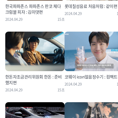
한국파파존스 파파존스 판코 체다
롯데칠성음료 처음처럼 : 같이편
크럼블 피자 : 김미댓편
2024.04.29
2024.04.29
15초
한돈자조금관리위원회 한돈 : 준비
코웨이 icon얼음정수기 : 컴팩
했지편
2024.04.29
2024.04.29
15초