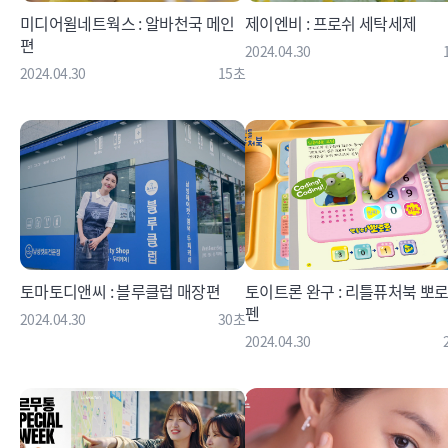
미디어윌네트웍스 : 알바천국 메인
제이엔비 : 프로쉬 세탁세제
편
2024.04.30
2024.04.30
15초
토마토디앤씨 : 블루클럽 매장편
토이트론 완구 : 리틀퓨처북 뽀
펜
2024.04.30
30초
2024.04.30