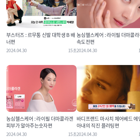
부스터즈 : 르무통 신발 대학생 B 배
농심헬스케어 : 라이필 더마콜라
너편
속도전편
2024.04.30
15초
2024.04.30
농심헬스케어 : 라이필 더마콜라겐
바디프랜드 마사치 체어베드 에덴
피부가 알아주는숫자편
아내의 직진 플러팅편
2024.04.30
15초
2024.04.30