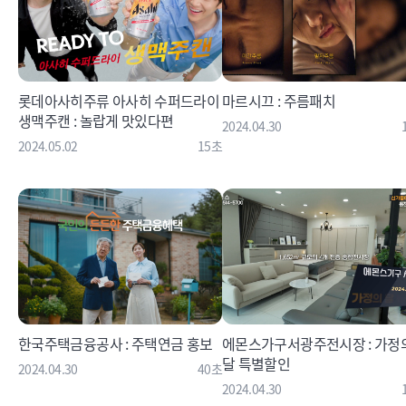
롯데아사히주류 아사히 수퍼드라이
마르시끄 : 주름패치
생맥주캔 : 놀랍게 맛있다편
2024.04.30
2024.05.02
15초
한국주택금융공사 : 주택연금 홍보
에몬스가구서광주전시장 : 가정
달 특별할인
2024.04.30
40초
2024.04.30