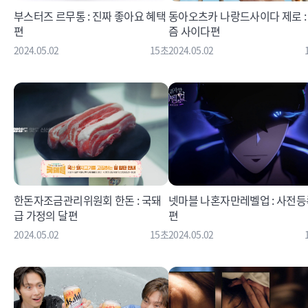
부스터즈 르무통 : 진짜 좋아요 혜택
동아오츠카 나랑드사이다 제로 :
편
즘 사이다편
2024.05.02
15초
2024.05.02
한돈자조금관리위원회 한돈 : 국돼
넷마블 나혼자만레벨업 : 사전등
급 가정의 달편
편
2024.05.02
15초
2024.05.02