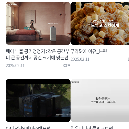
웨이 노블 공기청정기 : 작은 공간부
푸라닭:아이유_본편
터 큰 공간까지 공간 크기에 맞는편
2025.02.11
2025.02.11
30초
아이오닉9:베이스캠프편
일우피피씨:클린코트편