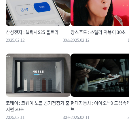
삼성전자 : 갤럭시S25 울트라
장스푸드 : 스텔라 떡볶이 30초
2025.02.12
30초
2025.02.12
코웨이 : 코웨이 노블 공기청정기 출
현대자동차 : 아이오닉9 도심속
시편 30초
브
2025.02.11
30초
2025.02.11