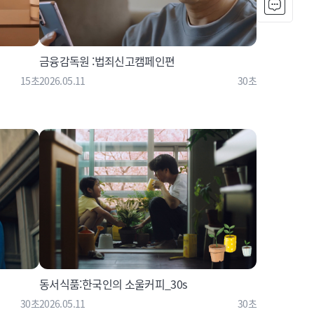
금융감독원 :법죄신고캠페인편
15초
2026.05.11
30초
동서식품:한국인의 소울커피_30s
30초
2026.05.11
30초