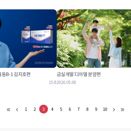
율동B-1 김지호편
금실개발:디아델 분양편
15초
2026.05.08
1
2
3
4
5
6
7
8
9
10