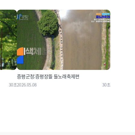
증평군청:증평장뜰 들노래축제편
30초
2026.05.08
30초