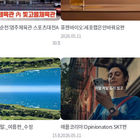
순천:염주체육관 스포츠대전A
퓨젠바이오:세포랩은안바꿔요편
2026.05.11
30초
럴:_여름편_수정
애플코리아:Opinionators SKT편
15초
2026.05.11