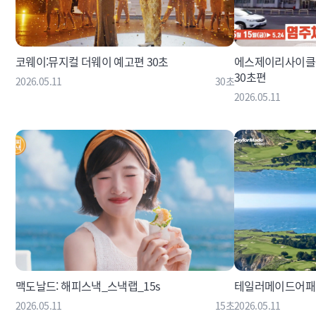
코웨이:뮤지컬 더웨이 예고편 30초
에스제이리사이클
30초편
2026.05.11
30초
2026.05.11
맥도날드: 해피스낵_스낵랩_15s
테일러메이드어패
2026.05.11
15초
2026.05.11