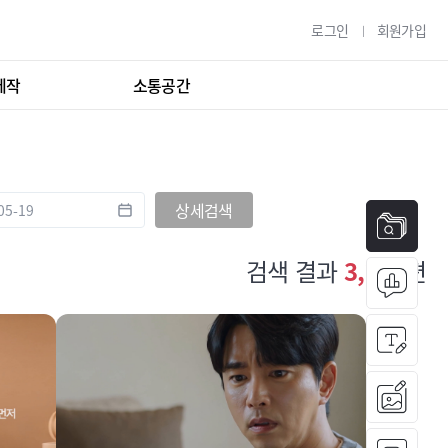
로그인
회원가입
제작
소통공간
상세검색
검색 결과
3,276
편