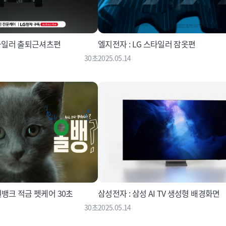
스타일러 출퇴근셔츠편
엘지전자 : LG 스타일러 잠옷편
30초
2025.05.14
원뱅크 적금 펫케어 30초
삼성전자 : 삼성 AI TV 생성형 배경화면
30초
2025.05.14